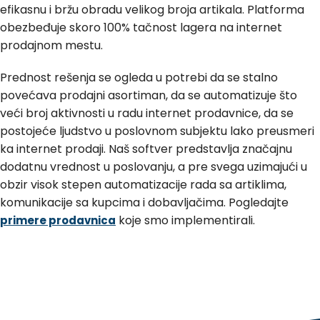
efikasnu i bržu obradu velikog broja artikala. Platforma
obezbeđuje skoro 100% tačnost lagera na internet
prodajnom mestu.
Prednost rešenja se ogleda u potrebi da se stalno
povećava prodajni asortiman, da se automatizuje što
veći broj aktivnosti u radu internet prodavnice, da se
postojeće ljudstvo u poslovnom subjektu lako preusmeri
ka internet prodaji. Naš softver predstavlja značajnu
dodatnu vrednost u poslovanju, a pre svega uzimajući u
obzir visok stepen automatizacije rada sa artiklima,
komunikacije sa kupcima i dobavljačima. Pogledajte
koje smo implementirali.
primere prodavnica