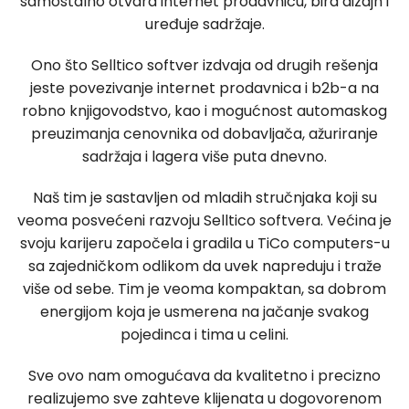
samostalno otvara internet prodavnicu, bira dizajn i
uređuje sadržaje.
Ono što Selltico softver izdvaja od drugih rešenja
jeste povezivanje internet prodavnica i b2b-a na
robno knjigovodstvo, kao i mogućnost automaskog
preuzimanja cenovnika od dobavljača, ažuriranje
sadržaja i lagera više puta dnevno.
Naš tim je sastavljen od mladih stručnjaka koji su
veoma posvećeni razvoju Selltico softvera. Većina je
svoju karijeru započela i gradila u TiCo computers-u
sa zajedničkom odlikom da uvek napreduju i traže
više od sebe. Tim je veoma kompaktan, sa dobrom
energijom koja je usmerena na jačanje svakog
pojedinca i tima u celini.
Sve ovo nam omogućava da kvalitetno i precizno
realizujemo sve zahteve klijenata u dogovorenom