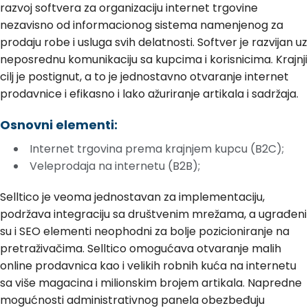
razvoj softvera za organizaciju internet trgovine
nezavisno od informacionog sistema namenjenog za
prodaju robe i usluga svih delatnosti. Softver je razvijan uz
neposrednu komunikaciju sa kupcima i korisnicima. Krajnji
cilj je postignut, a to je jednostavno otvaranje internet
prodavnice i efikasno i lako ažuriranje artikala i sadržaja.
Osnovni elementi:
Internet trgovina prema krajnjem kupcu (B2C);
Veleprodaja na internetu (B2B);
Selltico je veoma jednostavan za implementaciju,
podržava integraciju sa društvenim mrežama, a ugrađeni
su i SEO elementi neophodni za bolje pozicioniranje na
pretraživačima. Selltico omogućava otvaranje malih
online prodavnica kao i velikih robnih kuća na internetu
sa više magacina i milionskim brojem artikala. Napredne
mogućnosti administrativnog panela obezbeđuju