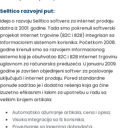
Selltico razvojni put:
Ideja o razvoju Selltico softvera za internet prodaju
datira iz 2001. godine. Tada smo pokrenuli softverski
projekat Internet trgovine (B2C i B2B) integrisan sa
Informacionim sistemom korisnika. Početkom 2008.
godine krenuli smo sa razvojem Informacionog
sistema koji je obuhvatao B2C i B2B internet trgovinu
uglavnom za računarska preduzeća. U januaru 2009.
godine je završen objedinjeni softver za poslovanje
uključujući i internet prodaju. Pored standardne
ponude sadržao je i dodatna rešenja koja ga čine
izuzetno efikasnim i lakim za upotrebu u radu sa
velikim brojem artikala:
Automatsko ažuriranje artikala, cena i opisa;
Visoka integracija sa IS korisnika;
Povezivanje sa lagerima dobavljača;