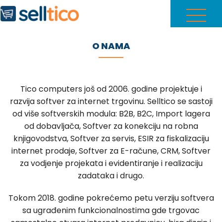
O NAMA
Tico computers još od 2006. godine projektuje i
razvija softver za internet trgovinu. Selltico se sastoji
od više softverskih modula: B2B, B2C, Import lagera
od dobavljača, Softver za konekciju na robna
knjigovodstva, Softver za servis, ESIR za fiskalizaciju
internet prodaje, Softver za E-račune, CRM, Softver
za vodjenje projekata i evidentiranje i realizaciju
zadataka i drugo.
Tokom 2018. godine pokrećemo petu verziju softvera
sa ugrađenim funkcionalnostima gde trgovac