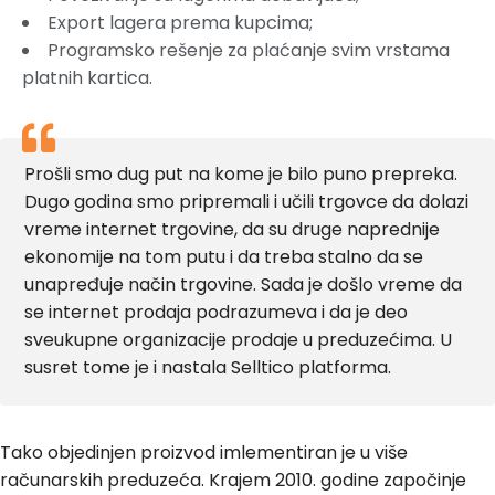
Export lagera prema kupcima;
Programsko rešenje za plaćanje svim vrstama
platnih kartica.
Prošli smo dug put na kome je bilo puno prepreka.
Dugo godina smo pripremali i učili trgovce da dolazi
vreme internet trgovine, da su druge naprednije
ekonomije na tom putu i da treba stalno da se
unapređuje način trgovine. Sada je došlo vreme da
se internet prodaja podrazumeva i da je deo
sveukupne organizacije prodaje u preduzećima. U
susret tome je i nastala Selltico platforma.
Tako objedinjen proizvod imlementiran je u više
računarskih preduzeća. Krajem 2010. godine započinje