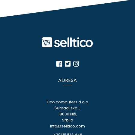
ADRESA
Tico computers d.o.o
Šumadijska 1,
18000 Niš,
Srbija
info@selltico.com
+381 18 514 446