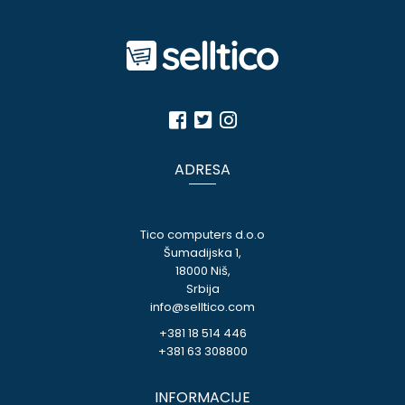
ADRESA
Tico computers d.o.o
Šumadijska 1,
18000 Niš,
Srbija
info@selltico.com
+381 18 514 446
+381 63 308800
INFORMACIJE