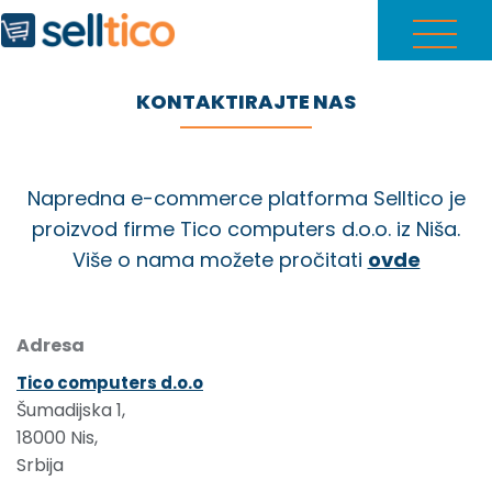
KONTAKTIRAJTE NAS
Napredna e-commerce platforma Selltico je
proizvod firme Tico computers d.o.o. iz Niša.
Više o nama možete pročitati
ovde
Adresa
Tico computers d.o.o
Šumadijska 1,
18000 Nis,
Srbija